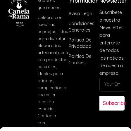
Información
Newsletter
Sabores
que reúnen.
Suscríbete
Aviso Legal
Celebra con
a nuestra
Condiciones
nuestras
Newsletter
Generales
bandejas listas
para
para disfrutar:
Política De
enterarte
elaboradas
Privacidad
de todas
artesanalmente
Política De
las noticias
con productos
Cookies
de nuestra
naturales,
empresa.
ideales para
oficinas,
cumpleaños o
cualquier
ocasión
Subscribe
especial.
Contacta
con
nosotros