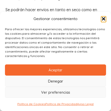
Se podrán hacer envíos en tanto en seco como en
FRÍO para Baleares, Portugal y Francia. Para el resto
Gestionar consentimiento
de zonas (Canarias y resto de EU) sólo se harán
envíos en SECO, excluyéndose aquellos que requieran
Para ofrecer las mejores experiencias, utilizamos tecnologías como
las cookies para almacenar y/o acceder a la información del
frío para su transporte (es decir, que tengan el
dispositivo. El consentimiento de estas tecnologías nos permitirá
símbolo * en la fotografía del producto).
procesar datos como el comportamiento de navegación o las
identificaciones únicas en este sitio. No consentir o retirar el
consentimiento, puede afectar negativamente a ciertas
Puedes enviarnos tu propuesta de compra a
características y funciones.
ajofrinera@andrsb114.sg-host.com y te enviaremos un
presupuesto detallado ajustando el coste de envío
Aceptar
correspondiente.
Denegar
*Los productos Canela en Rama ofrecidos fuera de
España peninsular se distribuyen exclusivamente en
Ver preferencias
seco en los territorios de: Alemania (excepto la isla de
Heligoland y la ciudad de Büsingen), Bélgica, Francia
Política de Cookies
Política de Privacidad
Aviso Legal
(sólo Continental, excluidos los departamentos de