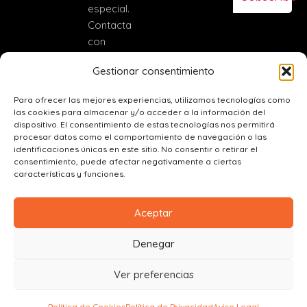
especial.
Contacta
con
nosotros
Gestionar consentimiento
(+34)
684410931
Para ofrecer las mejores experiencias, utilizamos tecnologías como
las cookies para almacenar y/o acceder a la información del
catering@canelaenrama.net
dispositivo. El consentimiento de estas tecnologías nos permitirá
procesar datos como el comportamiento de navegación o las
C. Real, 56,
identificaciones únicas en este sitio. No consentir o retirar el
45110
consentimiento, puede afectar negativamente a ciertas
Ajofrín,
características y funciones.
Toledo
Aceptar
Denegar
0
Ver preferencias
Copyright© 2025. Todos
Síguenos:
los derechos reservados.
Política de Cookies
Política de Privacidad
Aviso Legal