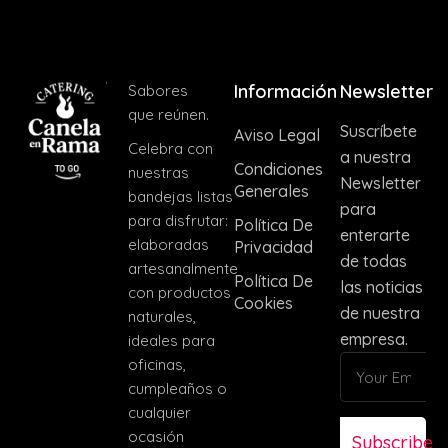
Información
Newsletter
Sabores
que reúnen.
Suscríbete
Aviso Legal
Celebra con
a nuestra
Condiciones
nuestras
Newsletter
Generales
bandejas listas
para
para disfrutar:
Política De
enterarte
elaboradas
Privacidad
de todas
artesanalmente
Política De
las noticias
con productos
Cookies
de nuestra
naturales,
empresa.
ideales para
oficinas,
cumpleaños o
cualquier
ocasión
Subscribe