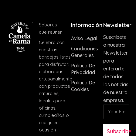
Información
Newsletter
Sabores
que reúnen.
Suscríbete
Aviso Legal
Celebra con
a nuestra
Condiciones
nuestras
Newsletter
Generales
bandejas listas
para
para disfrutar:
Política De
enterarte
elaboradas
Privacidad
de todas
artesanalmente
Política De
las noticias
con productos
Cookies
de nuestra
naturales,
empresa.
ideales para
oficinas,
cumpleaños o
cualquier
ocasión
Subscribe