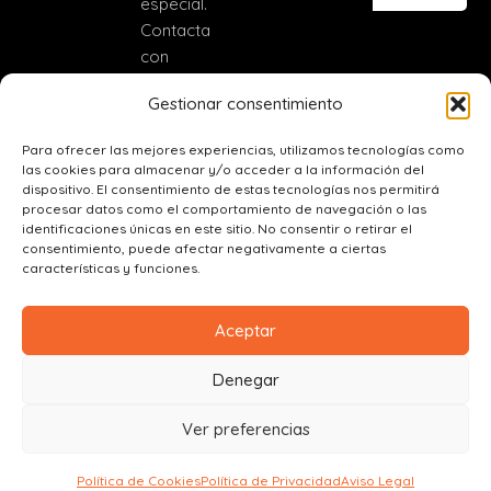
especial.
Contacta
con
nosotros
Gestionar consentimiento
(+34)
684410931
Para ofrecer las mejores experiencias, utilizamos tecnologías como
las cookies para almacenar y/o acceder a la información del
catering@canelaenrama.net
dispositivo. El consentimiento de estas tecnologías nos permitirá
C. Real, 56,
procesar datos como el comportamiento de navegación o las
identificaciones únicas en este sitio. No consentir o retirar el
45110
consentimiento, puede afectar negativamente a ciertas
Ajofrín,
características y funciones.
Toledo
Aceptar
Denegar
0
Ver preferencias
Copyright© 2025. Todos
Síguenos:
los derechos reservados.
Política de Cookies
Política de Privacidad
Aviso Legal