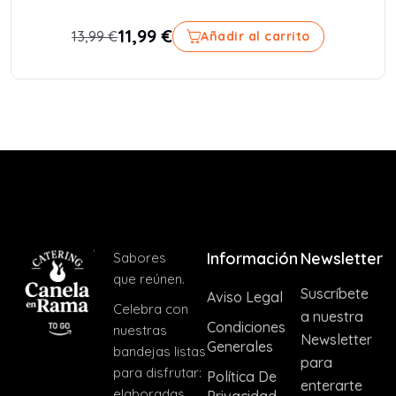
Los tacos de carrillera con salsa sriracha son una...
11,99
€
13,99
€
Añadir al carrito
Información
Newsletter
Sabores
que reúnen.
Suscríbete
Aviso Legal
Celebra con
a nuestra
Condiciones
nuestras
Newsletter
Generales
bandejas listas
para
para disfrutar:
Política De