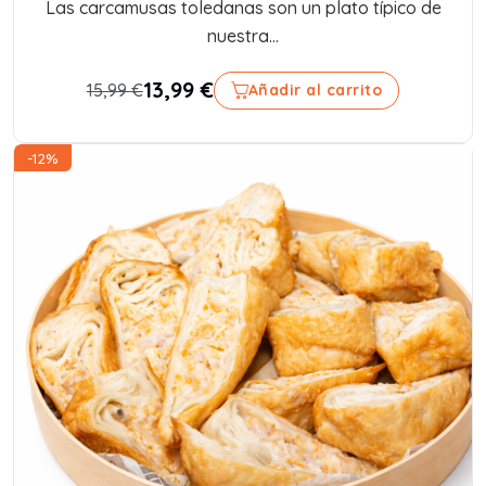
Las carcamusas toledanas son un plato típico de
nuestra...
13,99
€
15,99
€
Añadir al carrito
-12%