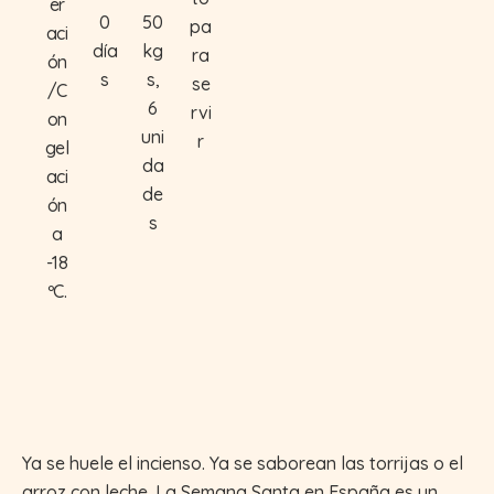
er
0
50
pa
aci
día
kg
ra
ón
s
s,
se
/C
6
rvi
on
uni
r
gel
da
aci
de
ón
s
a
-18
ºC.
Ya se huele el incienso. Ya se saborean las torrijas o el
arroz con leche. La Semana Santa en España es un