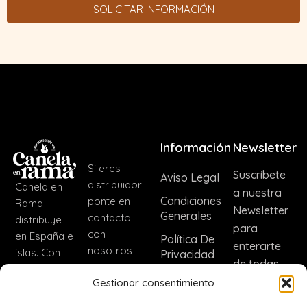
SOLICITAR INFORMACIÓN
Información
Newsletter
Si eres
Suscríbete
Aviso Legal
distribuidor
Canela en
a nuestra
Condiciones
ponte en
Rama
Newsletter
Generales
contacto
distribuye
para
con
en España e
Política De
enterarte
nosotros
islas. Con
Privacidad
de todas
para incluir
nuestra
Política De
las noticias
Gestionar consentimiento
nuestros
marca CER
Cookies
de nuestra
productos.
distribuimos