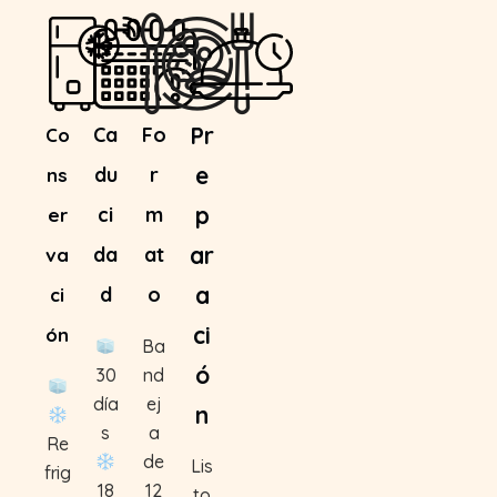
Pr
Ca
Fo
Co
e
du
r
ns
p
ci
m
er
ar
da
at
va
a
d
o
ci
ci
ón
Ba
ó
30
nd
día
ej
n
s
a
Re
de
Lis
frig
18
12
to