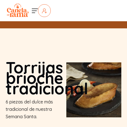
Torrijas
brioche
tradicional
6 piezas del dulce más
tradicional de nuestra
Semana Santa.