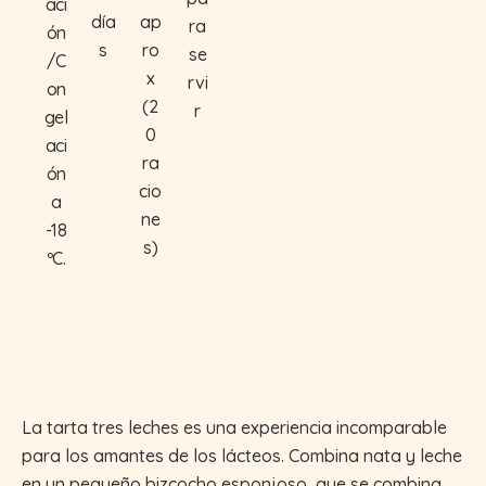
aci
día
ap
ra
ón
s
ro
se
/C
x
rvi
on
(2
r
gel
0
aci
ra
ón
cio
a
ne
-18
s)
ºC.
La tarta tres leches es una experiencia incomparable
para los amantes de los lácteos. Combina nata y leche
en un pequeño bizcocho esponjoso, que se combina