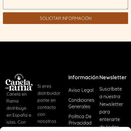
SOLICITAR INFORMACIÓN
Información
Newsletter
Si eres
Suscríbete
Aviso Legal
distribuidor
Canela en
a nuestra
Condiciones
ponte en
Rama
Newsletter
Generales
contacto
distribuye
para
con
en España e
Política De
enterarte
nosotros
islas. Con
Privacidad
de todas
para incluir
nuestra