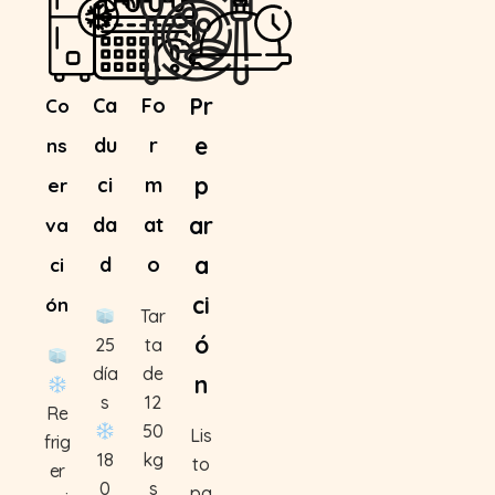
Pr
Ca
Fo
Co
e
du
r
ns
p
ci
m
er
ar
da
at
va
a
d
o
ci
ci
ón
Tar
ó
25
ta
día
de
n
s
12
Re
50
Lis
frig
18
kg
to
er
0
s
pa