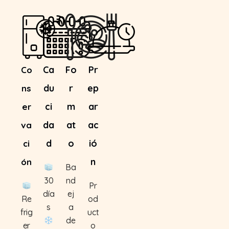
Ca
Fo
Pr
Co
du
r
ep
ns
ci
m
ar
er
da
at
ac
va
d
o
ió
ci
n
ón
Ba
30
nd
Pr
día
ej
Re
od
s
a
frig
uct
de
er
o