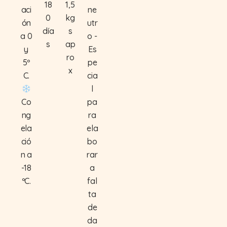
18
1,5
aci
ne
0
kg
ón
utr
día
s
a 0
o -
s
ap
y
Es
ro
5º
pe
x
C.
cia
l
Co
pa
ng
ra
ela
ela
ció
bo
n a
rar
-18
a
ºC.
fal
ta
de
da