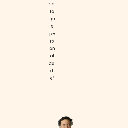
r el
to
qu
e
pe
rs
on
al
del
ch
ef