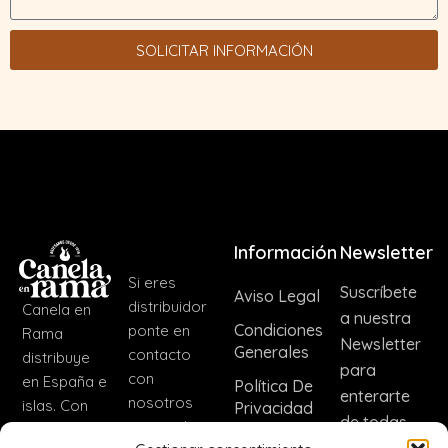
SOLICITAR INFORMACIÓN
Información
Newsletter
Si eres
Suscríbete
Aviso Legal
distribuidor
Canela en
a nuestra
Condiciones
ponte en
Rama
Newsletter
Generales
contacto
distribuye
para
con
en España e
Política De
enterarte
nosotros
islas. Con
Privacidad
de todas
para incluir
nuestra
Política De