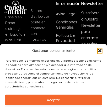
Información
Newsletter
Si eres
Suscríbete
Aviso Legal
distribuidor
Canela en
a nuestra
Condiciones
ponte en
Rama
Newsletter
Generales
contacto
distribuye
para
con
en España e
Política De
enterarte
nosotros
islas. Con
Privacidad
de todas
para incluir
nuestra
Política De
las noticias
Gestionar consentimiento
nuestros
marca CER
Cookies
de nuestra
productos.
distribuimos
Para ofrecer las mejores experiencias, utilizamos tecnologías como
Dirección
empresa.
fuera de
las cookies para almacenar y/o acceder a la información del
España
dispositivo. El consentimiento de estas tecnologías nos permitirá
Inscribir
C. Real, 56,
procesar datos como el comportamiento de navegación o las
(+34)
45110
identificaciones únicas en este sitio. No consentir o retirar el
625 80
consentimiento, puede afectar negativamente a ciertas
Ajofrín,
características y funciones.
47 98
Toledo
ajofrinera@canelaenrama.net
Aceptar