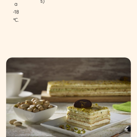
s)
a
-18
ºC.