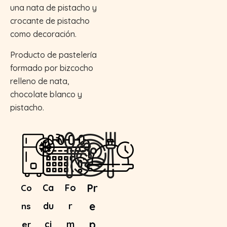
una nata de pistacho y
crocante de pistacho
como decoración.
Producto de pastelería
formado por bizcocho
relleno de nata,
chocolate blanco y
pistacho.
Pr
Ca
Fo
Co
e
du
r
ns
p
ci
m
er