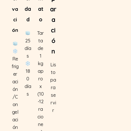
ar
da
at
va
a
d
o
ci
ci
ón
Tar
ó
25
ta
día
de
n
s
1
Re
kg
Lis
frig
18
ap
to
er
0
ro
pa
aci
día
x
ra
ón
s
(10
se
/C
-12
rvi
on
ra
r
gel
cio
aci
ne
ón