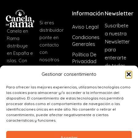
Información
Newsletter
Si eres
Suscríbete
Aviso Legal
distribuidor
Canela en
a nuestra
Condiciones
ponte en
Rama
Newsletter
Generales
contacto
distribuye
para
con
en España e
Política De
enterarte
nosotros
islas. Con
Privacidad
de todas
para incluir
nuestra
Política De
las noticias
Gestionar consentimiento
nuestros
marca CER
Cookies
de nuestra
productos.
distribuimos
Para ofrecer las mejores experiencias, utilizamos tecnologías como
Dirección
empresa.
fuera de
las cookies para almacenar y/o acceder a la información del
España
dispositivo. El consentimiento de estas tecnologías nos permitirá
Inscribir
C. Real, 56,
procesar datos como el comportamiento de navegación o las
(+34)
45110
identificaciones únicas en este sitio. No consentir o retirar el
625 80
consentimiento, puede afectar negativamente a ciertas
Ajofrín,
características y funciones.
47 98
Toledo
ajofrinera@canelaenrama.net
Aceptar