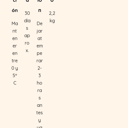
n
ón
30
2,2
día
kg
Ma
De
s
nt
jar
ap
en
at
ro
er
em
x.
en
pe
tre
rar
0 y
2-
5º
3
C
ho
ra
s
an
tes
y
ya