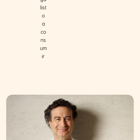
list
o
a
co
ns
um
ir