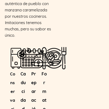
auténtica de pueblo con
manzana caramelizada
por nuestros cocineros.
Imitaciones tenemos
muchas, pero su sabor es
único.
Ca
Pr
Fo
Co
du
ep
r
ns
ci
ar
m
er
da
ac
at
va
d
ió
o
ci