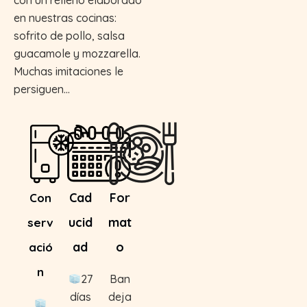
con un relleno elaborado
en nuestras cocinas:
sofrito de pollo, salsa
guacamole y mozzarella.
Muchas imitaciones le
persiguen…
Cad
For
Con
ucid
mat
serv
ad
o
ació
n
27
Ban
días
deja