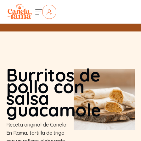
Burritos de
pollo con
salsa
guacamole
Receta original de Canela
En Rama, tortilla de trigo