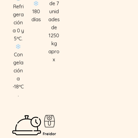
de 7
Refri
180
unid
gera
días
ades
ción
de
a 0 y
1250
5ºC.
kg
apro
Con
x
gela
ción
a
-18ºC
.
Freidor