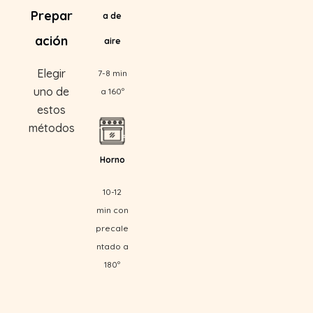
Prepar
a de
ación
aire
Elegir
7-8 min
uno de
a 160º
estos
métodos
Horno
10-12
min con
precale
ntado a
180º