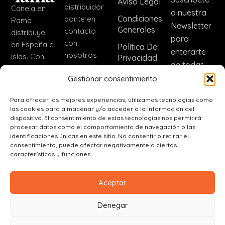
Aviso Legal
distribuidor
Canela en
a nuestra
Condiciones
ponte en
Rama
Newsletter
Generales
contacto
distribuye
para
con
en España e
Política De
enterarte
nosotros
islas. Con
Privacidad
de todas
para incluir
nuestra
Política De
las noticias
Gestionar consentimiento
nuestros
marca CER
Cookies
de nuestra
productos.
distribuimos
Para ofrecer las mejores experiencias, utilizamos tecnologías como
Dirección
empresa.
fuera de
las cookies para almacenar y/o acceder a la información del
España
dispositivo. El consentimiento de estas tecnologías nos permitirá
Inscribir
C. Real, 56,
procesar datos como el comportamiento de navegación o las
(+34)
45110
identificaciones únicas en este sitio. No consentir o retirar el
625 80
consentimiento, puede afectar negativamente a ciertas
Ajofrín,
características y funciones.
47 98
Toledo
ajofrinera@canelaenrama.net
Aceptar
Denegar