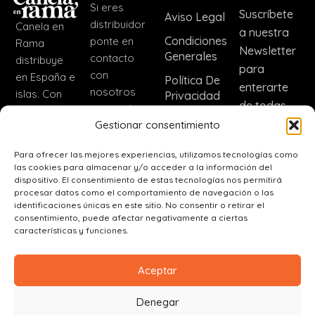
Si eres
Suscríbete
Aviso Legal
distribuidor
Canela en
a nuestra
Condiciones
ponte en
Rama
Newsletter
Generales
contacto
distribuye
para
con
en España e
Política De
enterarte
nosotros
islas. Con
Privacidad
de todas
para incluir
nuestra
Política De
las noticias
Gestionar consentimiento
nuestros
marca CER
Cookies
de nuestra
productos.
distribuimos
Para ofrecer las mejores experiencias, utilizamos tecnologías como
Dirección
empresa.
fuera de
las cookies para almacenar y/o acceder a la información del
España
dispositivo. El consentimiento de estas tecnologías nos permitirá
Inscribir
C. Real, 56,
procesar datos como el comportamiento de navegación o las
(+34)
45110
identificaciones únicas en este sitio. No consentir o retirar el
625 80
consentimiento, puede afectar negativamente a ciertas
Ajofrín,
características y funciones.
47 98
Toledo
ajofrinera@canelaenrama.net
Aceptar
Denegar